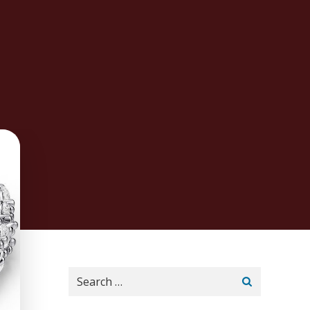
Search
for: